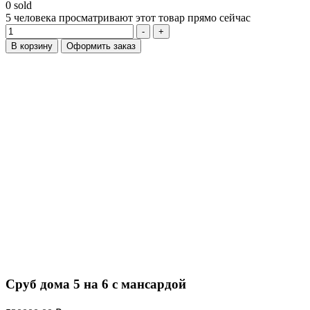
0
sold
5
человека просматривают этот товар прямо сейчас
Количество
-
+
В корзину
Оформить заказ
Сруб дома 5 на 6 с мансардой